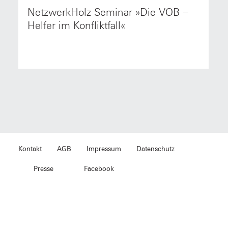
NetzwerkHolz Seminar »Die VOB –
NetzwerkHolz-QualifizierungsSeminar: Die VOB -
Helfer im Konfliktfall Referent: Rechtsanwalt Dr. jur.
Helfer im Konfliktfall«
Franz Dieblich. Termin: 06.02.2015 von 10.00 bis
14.00 Uhr.
Kontakt
AGB
Impressum
Datenschutz
Presse
Facebook