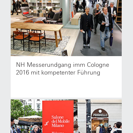
NH Messerundgang imm Cologne
NetzwerkHolz Mitglieder treffen sich zum
»NetzwerkHolz Messerundgang« auf der
2016 mit kompetenter Führung
Internationalen Möbelmesse Köln imm cologne
2016.