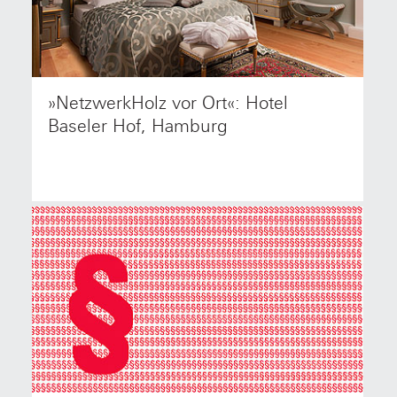
»NetzwerkHolz vor Ort«: Hotel
Das NetzwerkHolz-Team lädt herzlich ein zu einer
weiteren Veranstaltung der neuen
Baseler Hof, Hamburg
Veranstaltungsreihe »NetzwerkHolz vor Ort«.