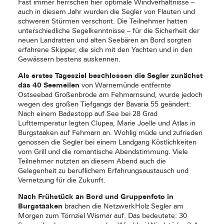
Fast immer herrschen hier optimale Windverhältnisse –
auch in diesem Jahr wurden die Segler von Flauten und
schweren Stürmen verschont. Die Teilnehmer hatten
unterschiedliche Segelkenntnisse – für die Sicherheit der
neuen Landratten und alten Seebären an Bord sorgten
erfahrene Skipper, die sich mit den Yachten und in den
Gewässern bestens auskennen.
Als erstes Tagesziel beschlossen die Segler zunächst
das 40 Seemeilen
von Warnemünde entfernte
Ostseebad Großenbrode am Fehmarnsund, wurde jedoch
wegen des großen Tiefgangs der Bavaria 55 geändert:
Nach einem Badestopp auf See bei 28 Grad
Lufttemperatur legten Clupea, Marie Joelle und Atlas in
Burgstaaken auf Fehmarn an. Wohlig müde und zufrieden
genossen die Segler bei einem Landgang Köstlichkeiten
vom Grill und die romantische Abendstimmung. Viele
Teilnehmer nutzten an diesem Abend auch die
Gelegenheit zu beruflichem Erfahrungsaustausch und
Vernetzung für die Zukunft.
Nach Frühstück an Bord und Gruppenfoto in
Burgstaaken
brachen die NetzwerkHolz Segler am
Morgen zum Törnziel Wismar auf. Das bedeutete: 30