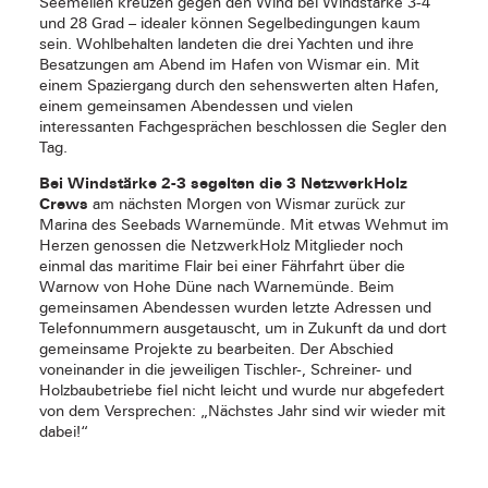
Seemeilen kreuzen gegen den Wind bei Windstärke 3-4
und 28 Grad – idealer können Segelbedingungen kaum
sein. Wohlbehalten landeten die drei Yachten und ihre
Besatzungen am Abend im Hafen von Wismar ein. Mit
einem Spaziergang durch den sehenswerten alten Hafen,
einem gemeinsamen Abendessen und vielen
interessanten Fachgesprächen beschlossen die Segler den
Tag.
Bei Windstärke 2-3 segelten die 3 NetzwerkHolz
Crews
am nächsten Morgen von Wismar zurück zur
Marina des Seebads Warnemünde. Mit etwas Wehmut im
Herzen genossen die NetzwerkHolz Mitglieder noch
einmal das maritime Flair bei einer Fährfahrt über die
Warnow von Hohe Düne nach Warnemünde. Beim
gemeinsamen Abendessen wurden letzte Adressen und
Telefonnummern ausgetauscht, um in Zukunft da und dort
gemeinsame Projekte zu bearbeiten. Der Abschied
voneinander in die jeweiligen Tischler-, Schreiner- und
Holzbaubetriebe fiel nicht leicht und wurde nur abgefedert
von dem Versprechen: „Nächstes Jahr sind wir wieder mit
dabei!“