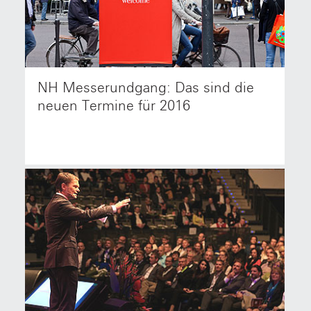
NH Messerundgang: Das sind die
NetzwerkHolz Mitglieder besuchen mit Design-Profi
Hannes Bäuerle die Möbelmessen in Köln und
neuen Termine für 2016
Mailand.