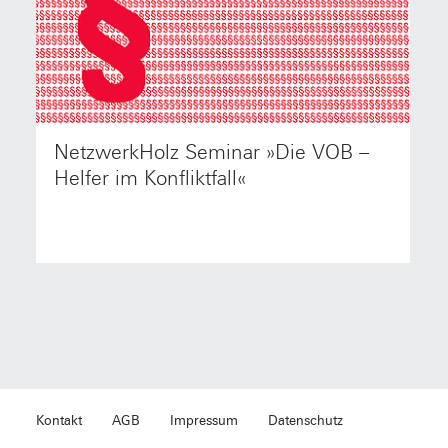
NetzwerkHolz Seminar »Die VOB –
NetzwerkHolz-QualifizierungsSeminar: Die VOB -
Helfer im Konfliktfall Referent: Rechtsanwalt Dr. jur.
Helfer im Konfliktfall«
Franz Dieblich. Termin: 06.02.2015 von 10.00 bis
14.00 Uhr.
Kontakt
AGB
Impressum
Datenschutz