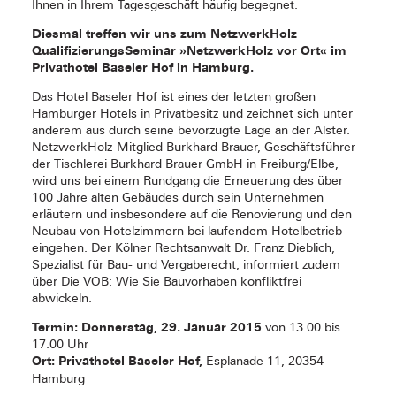
Ihnen in Ihrem Tagesgeschäft häufig begegnet.
Diesmal treffen wir uns zum NetzwerkHolz
QualifizierungsSeminar »NetzwerkHolz vor Ort« im
Privathotel Baseler Hof in Hamburg.
Das Hotel Baseler Hof ist eines der letzten großen
Hamburger Hotels in Privatbesitz und zeichnet sich unter
anderem aus durch seine bevorzugte Lage an der Alster.
NetzwerkHolz-Mitglied Burkhard Brauer, Geschäftsführer
der Tischlerei Burkhard Brauer GmbH in Freiburg/Elbe,
wird uns bei einem Rundgang die Erneuerung des über
100 Jahre alten Gebäudes durch sein Unternehmen
erläutern und insbesondere auf die Renovierung und den
Neubau von Hotelzimmern bei laufendem Hotelbetrieb
eingehen. Der Kölner Rechtsanwalt Dr. Franz Dieblich,
Spezialist für Bau- und Vergaberecht, informiert zudem
über Die VOB: Wie Sie Bauvorhaben konfliktfrei
abwickeln.
Termin: Donnerstag, 29. Januar 2015
von 13.00 bis
17.00 Uhr
Ort: Privathotel Baseler Hof,
Esplanade 11, 20354
Hamburg