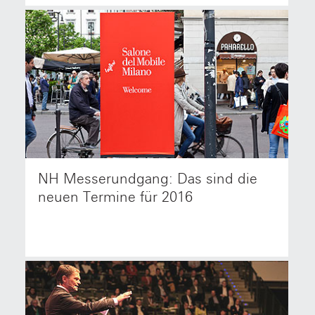
NH Messerundgang: Das sind die
NetzwerkHolz Mitglieder besuchen mit Design-Profi
Hannes Bäuerle die Möbelmessen in Köln und
neuen Termine für 2016
Mailand.