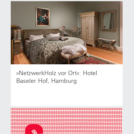
»NetzwerkHolz vor Ort«: Hotel
Das NetzwerkHolz-Team lädt herzlich ein zu einer
weiteren Veranstaltung der neuen
Baseler Hof, Hamburg
Veranstaltungsreihe »NetzwerkHolz vor Ort«.